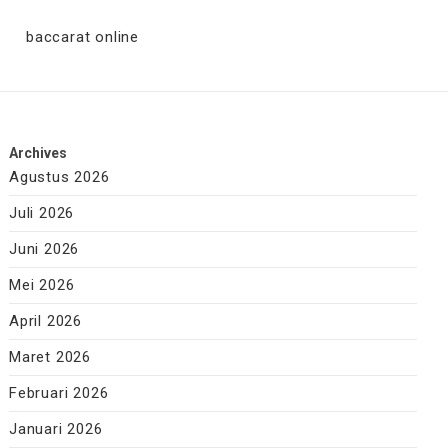
baccarat online
Archives
Agustus 2026
Juli 2026
Juni 2026
Mei 2026
April 2026
Maret 2026
Februari 2026
Januari 2026