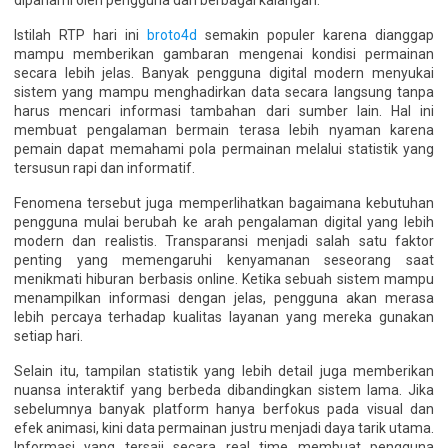
Istilah RTP hari ini
broto4d
semakin populer karena dianggap
mampu memberikan gambaran mengenai kondisi permainan
secara lebih jelas. Banyak pengguna digital modern menyukai
sistem yang mampu menghadirkan data secara langsung tanpa
harus mencari informasi tambahan dari sumber lain. Hal ini
membuat pengalaman bermain terasa lebih nyaman karena
pemain dapat memahami pola permainan melalui statistik yang
tersusun rapi dan informatif.
Fenomena tersebut juga memperlihatkan bagaimana kebutuhan
pengguna mulai berubah ke arah pengalaman digital yang lebih
modern dan realistis. Transparansi menjadi salah satu faktor
penting yang memengaruhi kenyamanan seseorang saat
menikmati hiburan berbasis online. Ketika sebuah sistem mampu
menampilkan informasi dengan jelas, pengguna akan merasa
lebih percaya terhadap kualitas layanan yang mereka gunakan
setiap hari.
Selain itu, tampilan statistik yang lebih detail juga memberikan
nuansa interaktif yang berbeda dibandingkan sistem lama. Jika
sebelumnya banyak platform hanya berfokus pada visual dan
efek animasi, kini data permainan justru menjadi daya tarik utama.
Informasi yang tersaji secara real time membuat pengguna