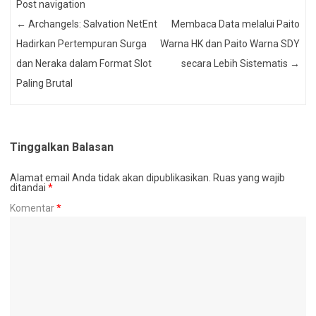
Post navigation
←
Archangels: Salvation NetEnt
Membaca Data melalui Paito
Hadirkan Pertempuran Surga
Warna HK dan Paito Warna SDY
dan Neraka dalam Format Slot
secara Lebih Sistematis
→
Paling Brutal
Tinggalkan Balasan
Alamat email Anda tidak akan dipublikasikan.
Ruas yang wajib
ditandai
*
Komentar
*