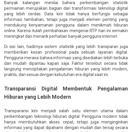
Banyak kalangan menilai bahwa perkembangan statistik
permainan merupakan bagian dari transformasi teknologi digital
yang lebih cerdas. Data kini tidak hanya berfungsi sebagai
informasi tambahan, tetapi juga menjadi elemen penting yang
mendukung kenyamanan pengguna dalam menikmati hiburan
online. Karena itulah pembahasan mengenai RTP hari ini semakin
meningkat dan menarik perhatian banyak pengguna internet.
Di sisi lain, hadirnya sistem statistik yang lebih transparan juga
memberikan kesan profesional pada sebuah layanan digital.
Pengguna merasa bahwa informasi yang disediakan lebih terbuka
dan mudah dipantau kapan saja. Faktor tersebut secara tidak
langsung menciptakan pengalaman hiburan yang lebih modern,
praktis, dan sesuai dengan kebutuhan era digital saat ini.
Transparansi Digital Membentuk Pengalaman
Hiburan yang Lebih Modern
Transparansi kini menjadi salah satu elemen utama dalam
perkembangan teknologi hiburan digital. Pengguna modern tidak
hanya membutuhkan akses cepat, tetapi juga menginginkan
informasi yang dapat dipahami dengan mudah dan tersaji secara