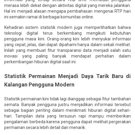
merasa lebih dekat dengan aktivitas digital yang mereka jalankan.
Hal ini menjadi alasan mengapa pembahasan mengenai RTP hari
ini semakin ramai di berbagai komunitas online.
Kehadiran sistem statistik modern juga memperlihatkan bahwa
teknologi digital terus berkembang mengikuti kebutuhan
pengguna masa kini. Orang-orang kini lebih menyukai informasi
yang cepat, jelas, dan dapat dipahami hanya dalam sekali melihat.
Inilah yang membuat fitur transparansi data menjadi salah satu
inovasi yang paling banyak mendapat perhatian dalam
perkembangan hiburan digital saat ini.
Statistik Permainan Menjadi Daya Tarik Baru di
Kalangan Pengguna Modern
Statistik permainan kini tidak lagi dianggap sebagai fitur tambahan
semata. Banyak pengguna justru menjadikan informasi tersebut
sebagai bagian penting dalam menikmati hiburan digital sehari-
hari. Tampilan data yang tersusun rapi mampu memberikan
pengalaman berbeda karena pengguna dapat melihat pergerakan
permainan secara lebih detail dan menarik.