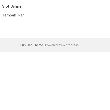
Slot Online
Tembak Ikan
Publisho Theme
| Powered by Wordpress