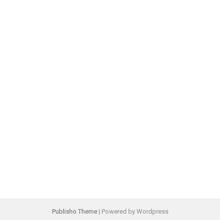
Publisho Theme
| Powered by Wordpress