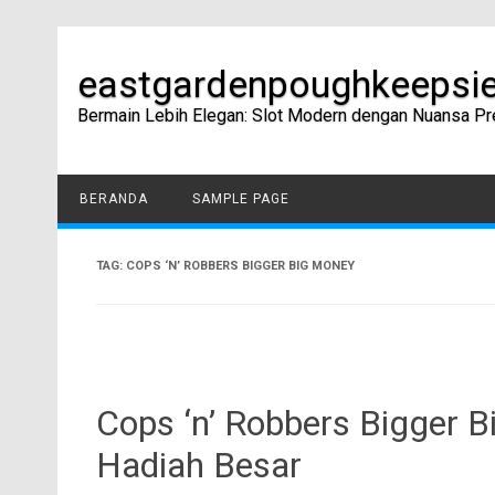
Skip
to
content
eastgardenpoughkeepsi
Bermain Lebih Elegan: Slot Modern dengan Nuansa Pr
BERANDA
SAMPLE PAGE
TAG:
COPS ‘N’ ROBBERS BIGGER BIG MONEY
Cops ‘n’ Robbers Bigger B
Hadiah Besar