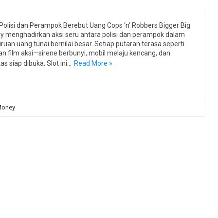
Polisi dan Perampok Berebut Uang Cops ‘n’ Robbers Bigger Big
 menghadirkan aksi seru antara polisi dan perampok dalam
ruan uang tunai bernilai besar. Setiap putaran terasa seperti
n film aksi—sirene berbunyi, mobil melaju kencang, dan
as siap dibuka. Slot ini…
Read More »
Money