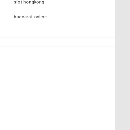
slot hongkong
baccarat online