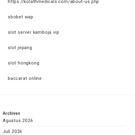
https://kolathmedicals.com/about-us.php
sbobet wap
slot server kamboja vip
slot jepang
slot hongkong
baccarat online
Archives
Agustus 2026
Juli 2026