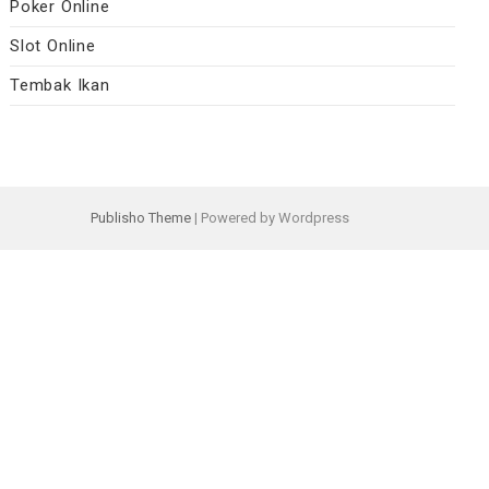
Poker Online
Slot Online
Tembak Ikan
Publisho Theme
| Powered by Wordpress