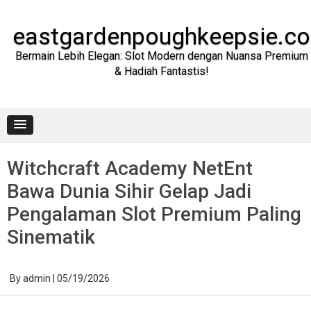
Skip
to
content
eastgardenpoughkeepsie.c
Bermain Lebih Elegan: Slot Modern dengan Nuansa Premium
& Hadiah Fantastis!
Witchcraft Academy NetEnt
Bawa Dunia Sihir Gelap Jadi
Pengalaman Slot Premium Paling
Sinematik
By
admin
|
05/19/2026