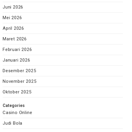
Juni 2026
Mei 2026
April 2026
Maret 2026
Februari 2026
Januari 2026
Desember 2025
November 2025
Oktober 2025
Categories
Casino Online
Judi Bola