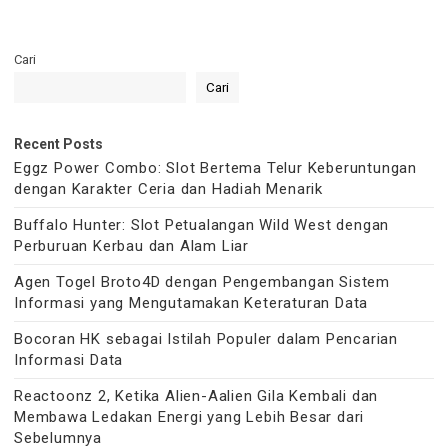
Cari
Cari
Recent Posts
Eggz Power Combo: Slot Bertema Telur Keberuntungan
dengan Karakter Ceria dan Hadiah Menarik
Buffalo Hunter: Slot Petualangan Wild West dengan
Perburuan Kerbau dan Alam Liar
Agen Togel Broto4D dengan Pengembangan Sistem
Informasi yang Mengutamakan Keteraturan Data
Bocoran HK sebagai Istilah Populer dalam Pencarian
Informasi Data
Reactoonz 2, Ketika Alien-Aalien Gila Kembali dan
Membawa Ledakan Energi yang Lebih Besar dari
Sebelumnya