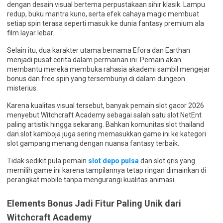
dengan desain visual bertema perpustakaan sihir klasik. Lampu
redup, buku mantra kuno, serta efek cahaya magic membuat
setiap spin terasa seperti masuk ke dunia fantasy premium ala
film layar lebar.
Selain itu, dua karakter utama bernama Efora dan Earthan
menjadi pusat cerita dalam permainan ini. Pemain akan
membantu mereka membuka rahasia akademi sambil mengejar
bonus dan free spin yang tersembunyi di dalam dungeon
misterius.
Karena kualitas visual tersebut, banyak pemain slot gacor 2026
menyebut Witchcraft Academy sebagai salah satu slot NetEnt
paling artistik hingga sekarang. Bahkan komunitas slot thailand
dan slot kamboja juga sering memasukkan game ini ke kategori
slot gampang menang dengan nuansa fantasy terbaik.
Tidak sedikit pula pemain
slot depo pulsa
dan slot qris yang
memilih game ini karena tampilannya tetap ringan dimainkan di
perangkat mobile tanpa mengurangi kualitas animasi.
Elements Bonus Jadi Fitur Paling Unik dari
Witchcraft Academy